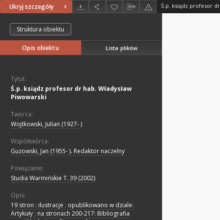
Ś.p. ksiądz profesor d
Ukryj szczegóły
Struktura obiektu
Opis obiektu
Lista plików
Tytuł:
Ś.p. ksiądz profesor dr hab. Władysław
Piwowarski
Twórca:
Wojtkowski, Julian (1927- )
Współtwórca:
Guzowski, Jan (1955- ). Redaktor naczelny
Powiązanie:
Studia Warmińskie T. 39 (2002)
Opis:
19 stron : ilustracje
;
opublikowano w dziale:
Artykuły
;
na stronach 200-217: Bibliografia