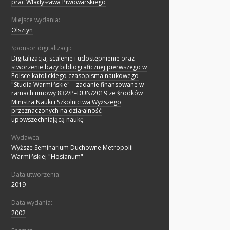
prac Władysława Piwowarskiego
Miejsce wydania:
Olsztyn
Sponsor digitalizacji:
Digitalizacja, scalenie i udostępnienie oraz
stworzenie bazy bibliograficznej pierwszego w
Polsce katolickiego czasopisma naukowego
"Studia Warmińskie" – zadanie finansowane w
ramach umowy 832/P–DUN/2019 ze środków
Ministra Nauki i Szkolnictwa Wyższego
przeznaczonych na działalność
upowszechniającą naukę
Wydawca:
Wyższe Seminarium Duchowne Metropolii
Warmińskiej "Hosianum"
Data utworzenia:
2019
Data wydania:
2002