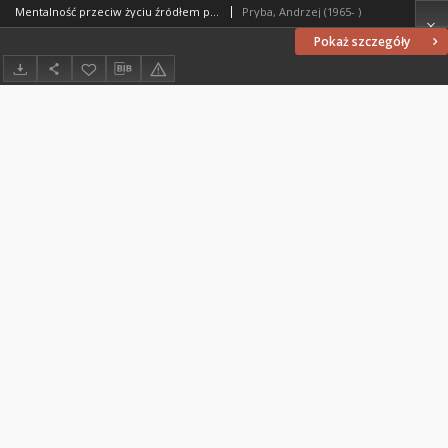
Mentalność przeciw życiu źródłem przemocy wobec rodziny
Pryba, Andrzej (1965- )
Pokaż szczegóły