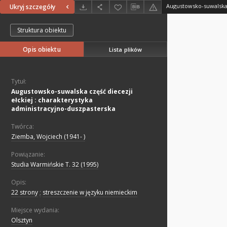
Ukryj szczegóły
Struktura obiektu
Opis obiektu
Lista plików
Tytuł:
Augustowsko-suwalska część diecezji
ełckiej : charakterystyka
administracyjno-duszpasterska
Twórca:
Ziemba, Wojciech (1941- )
Powiązanie:
Studia Warmińskie T. 32 (1995)
Opis:
22 strony
;
streszczenie w języku niemieckim
Miejsce wydania:
Olsztyn