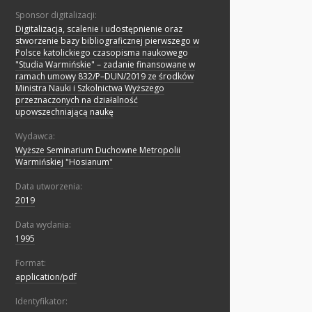
Sponsor digitalizacji:
Digitalizacja, scalenie i udostępnienie oraz
stworzenie bazy bibliograficznej pierwszego w
Polsce katolickiego czasopisma naukowego
"Studia Warmińskie" – zadanie finansowane w
ramach umowy 832/P–DUN/2019 ze środków
Ministra Nauki i Szkolnictwa Wyższego
przeznaczonych na działalność
upowszechniającą naukę
Wydawca:
Wyższe Seminarium Duchowne Metropolii
Warmińskiej "Hosianum"
Data utworzenia:
2019
Data wydania:
1995
Format:
application/pdf
Identyfikator: