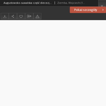
Augustowsko-suwalska część diecezji ełckiej : charakterystyka administracyjno-duszpasterska
Ziemba, Wojciech (1941- )
Pokaż szczegóły