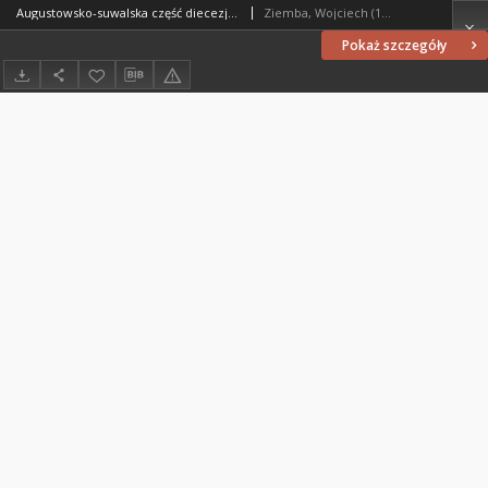
Augustowsko-suwalska część diecezji ełckiej : charakterystyka administracyjno-duszpasterska
Ziemba, Wojciech (1941- )
Pokaż szczegóły