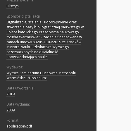
Miejsce wydania:
Olsztyn
Sponsor digitalizacji:
Digitalizacja, scalenie i udostępnienie oraz
stworzenie bazy bibliograficznej pierwszego w
Polsce katolickiego czasopisma naukowego
"Studia Warmińskie" – zadanie finansowane w
ramach umowy 832/P–DUN/2019 ze środków
Ministra Nauki i Szkolnictwa Wyższego
przeznaczonych na działalność
upowszechniającą naukę
Wydawca:
Wyższe Seminarium Duchowne Metropolii
Warmińskiej "Hosianum"
Data utworzenia:
2019
Data wydania:
2009
Format:
application/pdf