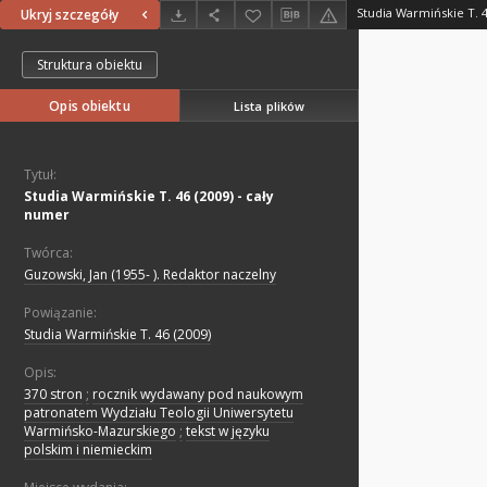
Studia Warmińskie T. 4
Ukryj szczegóły
Struktura obiektu
Opis obiektu
Lista plików
Tytuł:
Studia Warmińskie T. 46 (2009) - cały
numer
Twórca:
Guzowski, Jan (1955- ). Redaktor naczelny
Powiązanie:
Studia Warmińskie T. 46 (2009)
Opis:
370 stron
;
rocznik wydawany pod naukowym
patronatem Wydziału Teologii Uniwersytetu
Warmińsko-Mazurskiego
;
tekst w języku
polskim i niemieckim