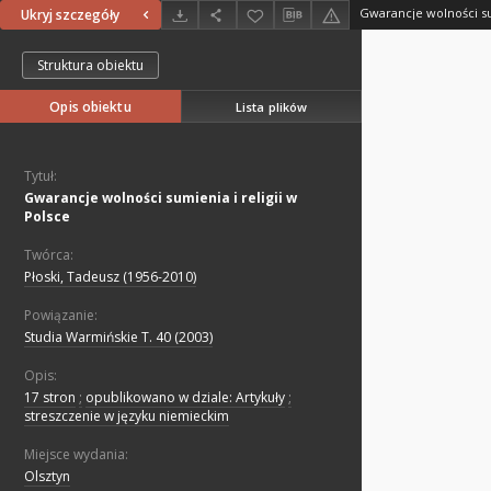
Gwarancje wolności sum
Ukryj szczegóły
Struktura obiektu
Opis obiektu
Lista plików
Tytuł:
Gwarancje wolności sumienia i religii w
Polsce
Twórca:
Płoski, Tadeusz (1956-2010)
Powiązanie:
Studia Warmińskie T. 40 (2003)
Opis:
17 stron
;
opublikowano w dziale: Artykuły
;
streszczenie w języku niemieckim
Miejsce wydania:
Olsztyn