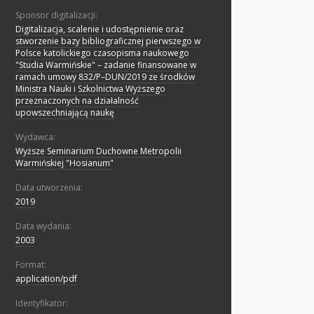
Sponsor digitalizacji:
Digitalizacja, scalenie i udostępnienie oraz
stworzenie bazy bibliograficznej pierwszego w
Polsce katolickiego czasopisma naukowego
"Studia Warmińskie" – zadanie finansowane w
ramach umowy 832/P–DUN/2019 ze środków
Ministra Nauki i Szkolnictwa Wyższego
przeznaczonych na działalność
upowszechniającą naukę
Wydawca:
Wyższe Seminarium Duchowne Metropolii
Warmińskiej "Hosianum"
Data utworzenia:
2019
Data wydania:
2003
Format:
application/pdf
Identyfikator: