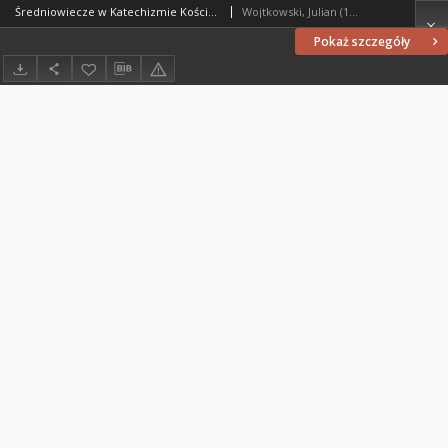
Średniowiecze w Katechizmie Kościoła Katolickiego
Wojtkowski, Julian (1927- )
Pokaż szczegóły