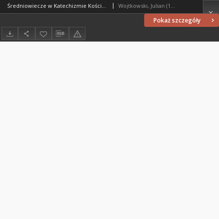
Średniowiecze w Katechizmie Kościoła Katolickiego
Wojtkowski, Julian (1927- )
Pokaż szczegóły