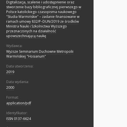
Digitalizacja, scalenie i udostępnienie oraz
stworzenie bazy bibliograficznej pierwszego w
Polsce katolickiego czasopisma naukowego
"Studia Warmińskie" – zadanie finansowane w
ramach umowy 832/P–DUN/2019 ze środków
Ministra Nauki i Szkolnictwa Wyższego
przeznaczonych na działalność
upowszechniającą naukę
Wydawca:
Wyższe Seminarium Duchowne Metropolii
Warmińskiej "Hosianum"
Data utworzenia:
2019
Data wydania:
2000
Format:
application/pdf
Identyfikator:
ISSN 0137-6624