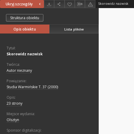
Skorowidz nazwisk
Ukryj szczegóły
Struktura obiektu
Opis obiektu
Lista plików
Tytuł:
Skorowidz nazwisk
Twórca:
Autor nieznany
Powiązanie:
Studia Warmińskie T. 37 (2000)
Opis:
23 strony
Miejsce wydania:
Olsztyn
Sponsor digitalizacji: