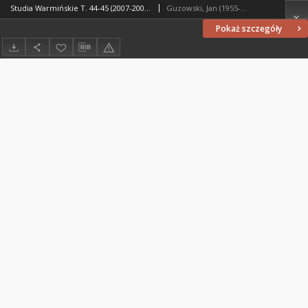
Studia Warmińskie T. 44-45 (2007-2008) - cały numer
Guzowski, Jan (1955- ). Redaktor naczelny
Pokaż szczegóły