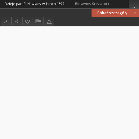
Dzieje parafii Nawiady w latach 1397-2000
Bielawny, Krzysztof (1967- )
Pokaż szczegóły