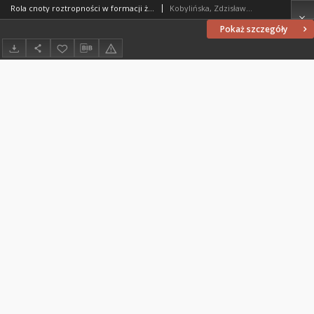
Rola cnoty roztropności w formacji życia moralnego człowieka na podstawie analizy filozoficznej artykułu "Utrum prodentia sit virtus specialis?" (Sancti Thomae Aquinatis, Summa Theologiae II-II, Q. 47, A. 5)
Kobylińska, Zdzisława (1965- )
Pokaż szczegóły