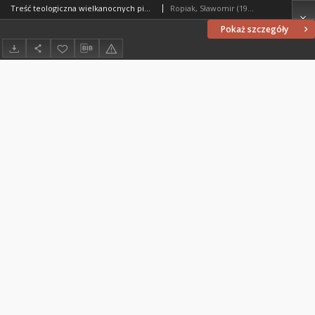
Treść teologiczna wielkanocnych pieśni zastępujących hymny w Liturgii Godzin
Ropiak, Sławomir (1959- )
Pokaż szczegóły