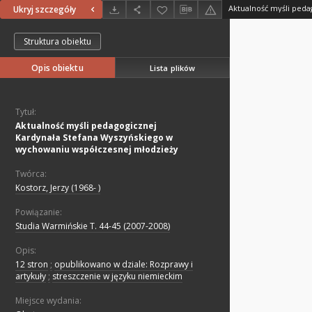
Ukryj szczegóły
Struktura obiektu
Opis obiektu
Lista plików
Tytuł:
Aktualność myśli pedagogicznej
Kardynała Stefana Wyszyńskiego w
wychowaniu współczesnej młodzieży
Twórca:
Kostorz, Jerzy (1968- )
Powiązanie:
Studia Warmińskie T. 44-45 (2007-2008)
Opis:
12 stron
;
opublikowano w dziale: Rozprawy i
artykuły
;
streszczenie w języku niemieckim
Miejsce wydania: