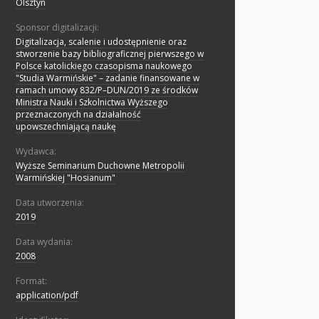
Olsztyn
Sponsor digitalizacji:
Digitalizacja, scalenie i udostępnienie oraz
stworzenie bazy bibliograficznej pierwszego w
Polsce katolickiego czasopisma naukowego
"Studia Warmińskie" – zadanie finansowane w
ramach umowy 832/P–DUN/2019 ze środków
Ministra Nauki i Szkolnictwa Wyższego
przeznaczonych na działalność
upowszechniającą naukę
Wydawca:
Wyższe Seminarium Duchowne Metropolii
Warmińskiej "Hosianum"
Data utworzenia:
2019
Data wydania:
2008
Format:
application/pdf