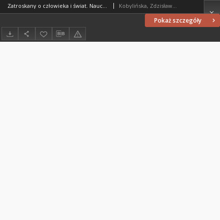
Zatroskany o człowieka i świat. Nauczanie etyczno-społeczne Jana Pawła II. Wybrane zagadnienia, pod red. Henryka Skorowskiego : [recenzja]
Kobylińska, Zdzisława (1965- )
Pokaż szczegóły