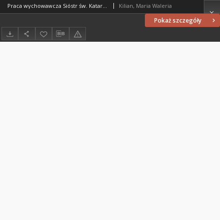
Praca wychowawcza Sióstr św. Katarzyny, Dziewicy i Męczennicy w latach 1571-1772
Kilian, Maria Waleria
Pokaż szczegóły