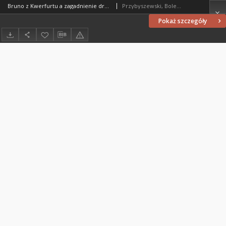
Bruno z Kwerfurtu a zagadnienie drugiej metropolii polskiej za czasów Bolesława Chrobrego
Przybyszewski, Bolesław (1908-2001)
Pokaż szczegóły