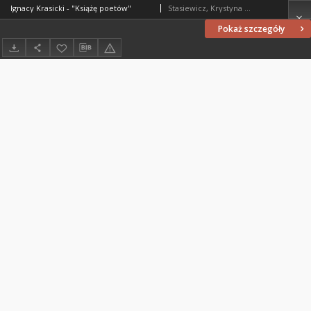
Ignacy Krasicki - "Książę poetów"
Stasiewicz, Krystyna (1947- )
Pokaż szczegóły