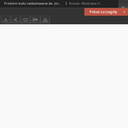
Problem kultu naśladowania św. Józefa, przybranego ojca Jezusa Chrystusa, u ewangelików na Mazurach w XVII wieku
Nowak, Władysław (1940- )
Pokaż szczegóły