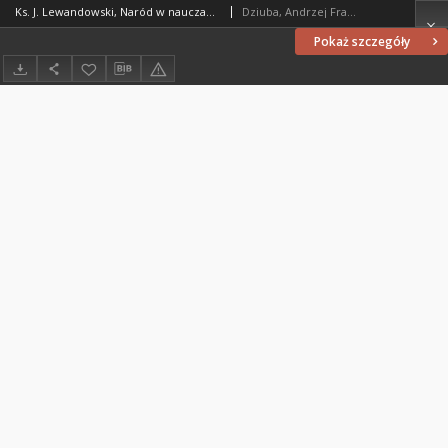
Ks. J. Lewandowski, Naród w nauczaniu Kardynała Stefana Wyszyńskiego : [recenzja]
Dziuba, Andrzej Franciszek (1950- )
Pokaż szczegóły