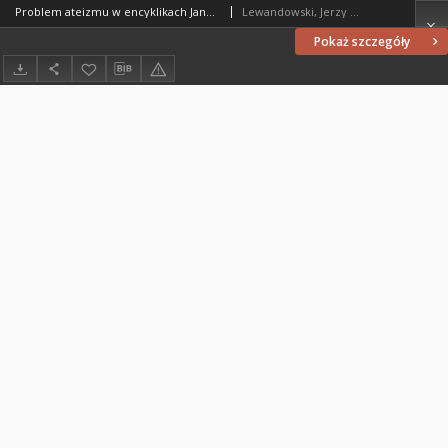
Problem ateizmu w encyklikach Jana Pawła II
Lewandowski, Jerzy (1949- )
Pokaż szczegóły