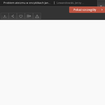
Problem ateizmu w encyklikach Jana Pawła II
Lewandowski, Jerzy (1949- )
Pokaż szczegóły