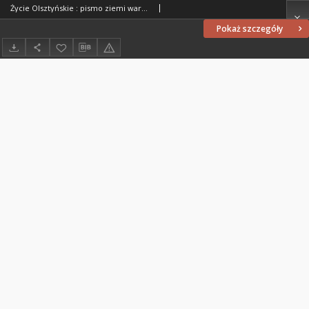
Życie Olsztyńskie : pismo ziemi warmińsko-mazurskiej, 1947, nr 84
Pokaż szczegóły