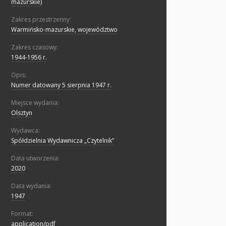
mazurskie)
Zakres przestrzenny:
Warmińsko-mazurskie, województwo
Zakres czasowy:
1944-1956 r.
Opis:
Numer datowany 5 sierpnia 1947 r.
Miejsce wydania:
Olsztyn
Wydawca:
Spółdzielnia Wydawnicza „Czytelnik”
Data utworzenia:
2020
Data wydania:
1947
Format:
application/pdf