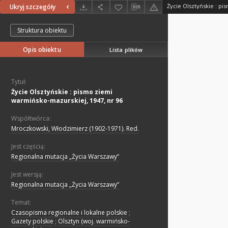
Ukryj szczegóły
Struktura obiektu
Opis obiektu
Lista plików
Tytuł:
Życie Olsztyńskie : pismo ziemi
warmińsko-mazurskiej, 1947, nr 96
Współtwórca:
Mroczkowski, Włodzimierz (1902-1971). Red.
Jest częścią:
Regionalna mutacja „Życia Warszawy”
Jest wersją:
Regionalna mutacja „Życia Warszawy”
Temat:
Czasopisma regionalne i lokalne polskie
;
Gazety polskie
;
Olsztyn (woj. warmińsko-