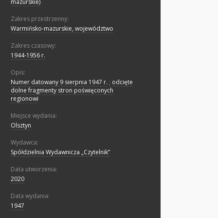
mazurskie)
Zakres przestrzenny:
Warmińsko-mazurskie, województwo
Zakres czasowy:
1944-1956 r.
Opis:
Numer datowany 9 sierpnia 1947 r.
;
odcięte
dolne fragmenty stron poświęconych
regionowi
Miejsce wydania:
Olsztyn
Wydawca:
Spółdzielnia Wydawnicza „Czytelnik”
Data utworzenia:
2020
Data wydania:
1947