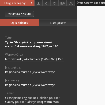
Ukryj szczegóły
Struktura obiektu
Opis obiektu
Lista plików
Tytuł:
Życie Olsztyńskie : pismo ziemi
warmińsko-mazurskiej, 1947, nr 100
Współtwórca:
Mroczkowski, Włodzimierz (1902-1971). Red.
Jest częścią:
Regionalna mutacja „Życia Warszawy”
Jest wersją:
Regionalna mutacja „Życia Warszawy”
Temat:
Czasopisma regionalne i lokalne polskie
;
Gazety polskie
;
Olsztyn (woj. warmińsko-