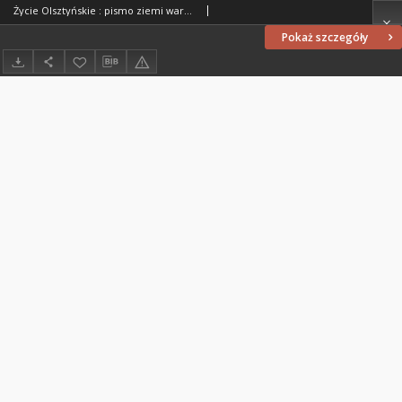
Życie Olsztyńskie : pismo ziemi warmińsko-mazurskiej, 1947, nr 110
Pokaż szczegóły