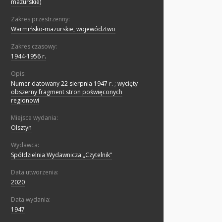
mazurskie)
Zakres przestrzenny:
Warmińsko-mazurskie, województwo
Zakres czasowy:
1944-1956 r.
Opis:
Numer datowany 22 sierpnia 1947 r.
;
wycięty
obszerny fragment stron poświęconych
regionowi
Miejsce wydania:
Olsztyn
Wydawca:
Spółdzielnia Wydawnicza „Czytelnik”
Data utworzenia:
2020
Data wydania:
1947