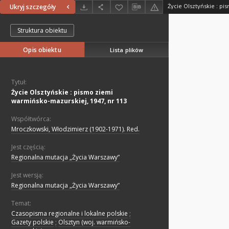
Ukryj szczegóły
Struktura obiektu
Opis obiektu
Lista plików
Tytuł:
Życie Olsztyńskie : pismo ziemi
warmińsko-mazurskiej, 1947, nr 113
Współtwórca:
Mroczkowski, Włodzimierz (1902-1971). Red.
Jest częścią:
Regionalna mutacja „Życia Warszawy”
Jest wersją:
Regionalna mutacja „Życia Warszawy”
Temat:
Czasopisma regionalne i lokalne polskie
;
Gazety polskie
;
Olsztyn (woj. warmińsko-