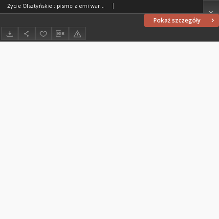
Życie Olsztyńskie : pismo ziemi warmińsko-mazurskiej, 1947, nr 116
Pokaż szczegóły