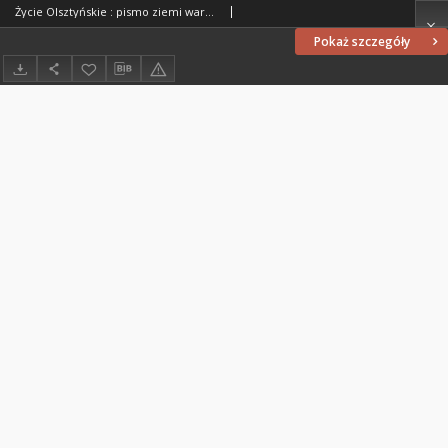
Życie Olsztyńskie : pismo ziemi warmińsko-mazurskiej, 1947, nr 162
Pokaż szczegóły