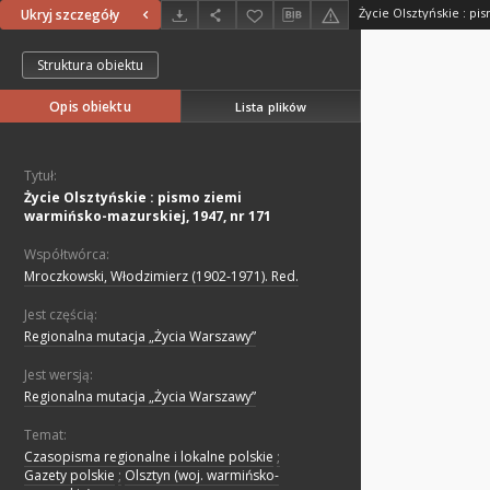
Ukryj szczegóły
Struktura obiektu
Opis obiektu
Lista plików
Tytuł:
Życie Olsztyńskie : pismo ziemi
warmińsko-mazurskiej, 1947, nr 171
Współtwórca:
Mroczkowski, Włodzimierz (1902-1971). Red.
Jest częścią:
Regionalna mutacja „Życia Warszawy”
Jest wersją:
Regionalna mutacja „Życia Warszawy”
Temat:
Czasopisma regionalne i lokalne polskie
;
Gazety polskie
;
Olsztyn (woj. warmińsko-