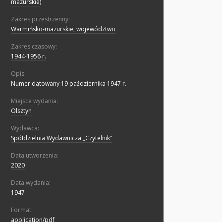
mazurskie)
Zakres przestrzenny:
Warmińsko-mazurskie, województwo
Zakres czasowy:
1944-1956 r.
Opis:
Numer datowany 19 października 1947 r.
Miejsce wydania:
Olsztyn
Wydawca:
Spółdzielnia Wydawnicza „Czytelnik”
Data utworzenia:
2020
Data wydania:
1947
Format:
application/pdf