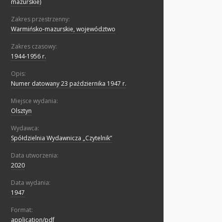
mazurskie)
Zakres przestrzenny:
Warmińsko-mazurskie, województwo
Zakres czasowy:
1944-1956 r.
Opis:
Numer datowany 23 października 1947 r.
Miejsce wydania:
Olsztyn
Wydawca:
Spółdzielnia Wydawnicza „Czytelnik”
Data utworzenia:
2020
Data wydania:
1947
Format:
application/pdf