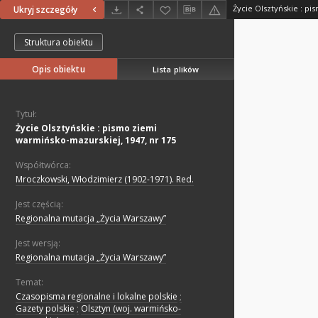
Ukryj szczegóły
Struktura obiektu
Opis obiektu
Lista plików
Tytuł:
Życie Olsztyńskie : pismo ziemi
warmińsko-mazurskiej, 1947, nr 175
Współtwórca:
Mroczkowski, Włodzimierz (1902-1971). Red.
Jest częścią:
Regionalna mutacja „Życia Warszawy”
Jest wersją:
Regionalna mutacja „Życia Warszawy”
Temat:
Czasopisma regionalne i lokalne polskie
;
Gazety polskie
;
Olsztyn (woj. warmińsko-