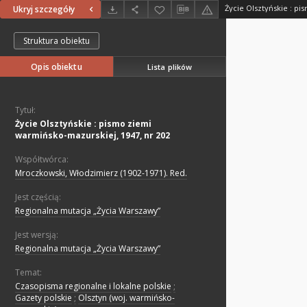
Ukryj szczegóły
Struktura obiektu
Opis obiektu
Lista plików
Tytuł:
Życie Olsztyńskie : pismo ziemi
warmińsko-mazurskiej, 1947, nr 202
Współtwórca:
Mroczkowski, Włodzimierz (1902-1971). Red.
Jest częścią:
Regionalna mutacja „Życia Warszawy”
Jest wersją:
Regionalna mutacja „Życia Warszawy”
Temat:
Czasopisma regionalne i lokalne polskie
;
Gazety polskie
;
Olsztyn (woj. warmińsko-