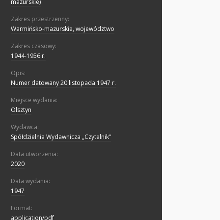
mazurskie)
Zakres przestrzenny:
Warmińsko-mazurskie, województwo
Zakres czasowy:
1944-1956 r.
Opis:
Numer datowany 20 listopada 1947 r.
Miejsce wydania:
Olsztyn
Wydawca:
Spółdzielnia Wydawnicza „Czytelnik”
Data utworzenia:
2020
Data wydania:
1947
Format:
application/pdf