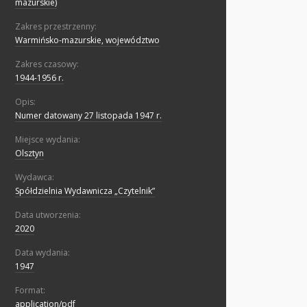
mazurskie)
Zakres przestrzenny:
Warmińsko-mazurskie, województwo
Zakres czasowy:
1944-1956 r.
Opis:
Numer datowany 27 listopada 1947 r.
Miejsce wydania:
Olsztyn
Wydawca:
Spółdzielnia Wydawnicza „Czytelnik”
Data utworzenia:
2020
Data wydania:
1947
Format:
application/pdf