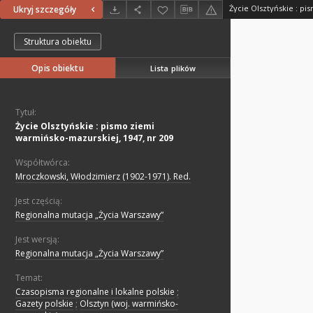
Ukryj szczegóły
Struktura obiektu
Opis obiektu
Lista plików
Tytuł:
Życie Olsztyńskie : pismo ziemi
warmińsko-mazurskiej, 1947, nr 209
Współtwórca:
Mroczkowski, Włodzimierz (1902-1971). Red.
Jest częścią:
Regionalna mutacja „Życia Warszawy”
Jest wersją:
Regionalna mutacja „Życia Warszawy”
Temat:
Czasopisma regionalne i lokalne polskie
;
Gazety polskie
;
Olsztyn (woj. warmińsko-