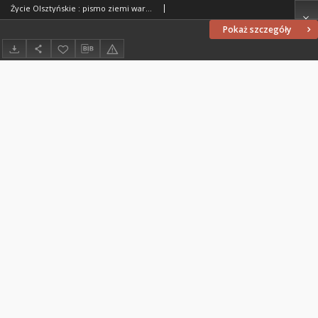
Życie Olsztyńskie : pismo ziemi warmińsko-mazurskiej, 1947, nr 211
Pokaż szczegóły