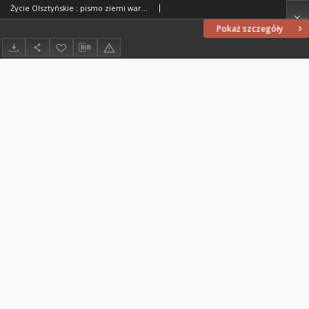
Życie Olsztyńskie : pismo ziemi warmińsko-mazurskiej, 1947, nr 230
Pokaż szczegóły