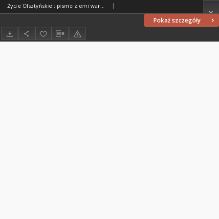
Życie Olsztyńskie : pismo ziemi warmińsko-mazurskiej, 1947, nr 239
Pokaż szczegóły