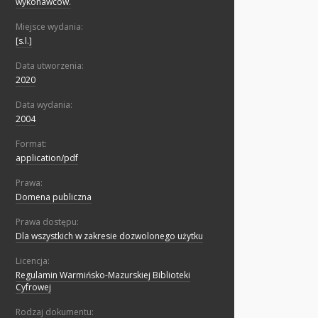
wykonawców.
Miejsce wydania:
[s.l.]
Data utworzenia:
2020
Data wydania:
2004
Format:
application/pdf
Prawa:
Domena publiczna
Prawa dostępu:
Dla wszystkich w zakresie dozwolonego użytku
Licencja:
Regulamin Warmińsko-Mazurskiej Biblioteki
Cyfrowej
Rodzaj dokumentu: