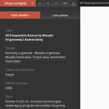
Ukryj szczegóły
Opis obiektu
Lista plików
Tytuł:
VII Pasymskie Koncerty Muzyki
Organowej i Kameralnej
Temat:
Koncerty organowe
;
Muzyka organowa
;
Muzyka kameralna
;
Pasym (woj. warmińsko-
mazurskie)
Zakres przestrzenny:
Pasym
Zakres czasowy:
2004
Opis:
format 11x23 cm
;
broszura promocyjna
zawierająca program koncertów, biogramy