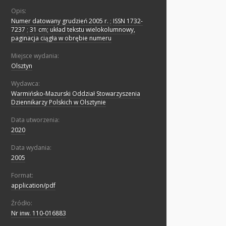
Opis:
Numer datowany grudzień 2005 r.
;
ISSN 1732-
7237
;
31 cm; układ tekstu wielokolumnowy,
paginacja ciągła w obrębie numeru
Miejsce wydania:
Olsztyn
Wydawca:
Warmińsko-Mazurski Oddział Stowarzyszenia
Dziennikarzy Polskich w Olsztynie
Data utworzenia:
2020
Data wydania:
2005
Format:
application/pdf
Źródło:
Nr inw. 110-016883