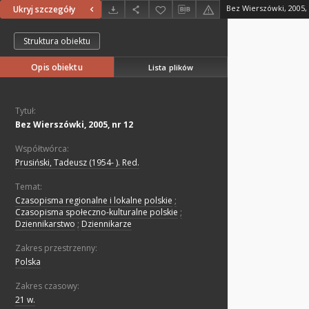
Bez Wierszówki, 2005, 
Ukryj szczegóły
Struktura obiektu
Opis obiektu
Lista plików
Tytuł:
Bez Wierszówki, 2005, nr 12
Współtwórca:
Prusiński, Tadeusz (1954- ). Red.
Temat:
Czasopisma regionalne i lokalne polskie
;
Czasopisma społeczno-kulturalne polskie
;
Dziennikarstwo
;
Dziennikarze
Zakres przestrzenny:
Polska
Zakres czasowy:
21 w.