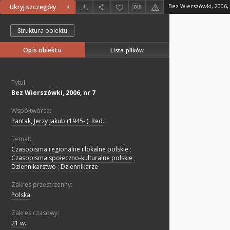
Bez Wierszówki, 2006, 
Ukryj szczegóły
Struktura obiektu
Opis obiektu
Lista plików
Tytuł:
Bez Wierszówki, 2006, nr 7
Współtwórca:
Pantak, Jerzy Jakub (1945- ). Red.
Temat:
Czasopisma regionalne i lokalne polskie
;
Czasopisma społeczno-kulturalne polskie
;
Dziennikarstwo
;
Dziennikarze
Zakres przestrzenny:
Polska
Zakres czasowy:
21 w.