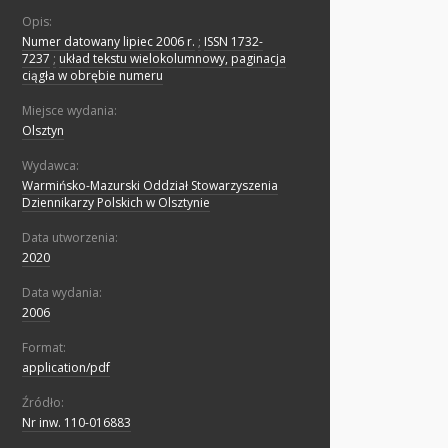
Opis:
Numer datowany lipiec 2006 r.
;
ISSN 1732-
7237
;
układ tekstu wielokolumnowy, paginacja
ciągła w obrębie numeru
Miejsce wydania:
Olsztyn
Wydawca:
Warmińsko-Mazurski Oddział Stowarzyszenia
Dziennikarzy Polskich w Olsztynie
Data utworzenia:
2020
Data wydania:
2006
Format:
application/pdf
Źródło:
Nr inw. 110-016883