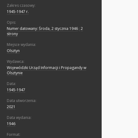
Zakres czasowy:
1945-1947 r.
Opis:
Numer datowany: Środa, 2 stycznia 1946
;
2
strony
Miejsce wydania:
Olsztyn
Wydawca:
Wojewódzki Urząd Informacji i Propagandy w
Olsztynie
Data:
1945-1947
Data utworzenia:
2021
Data wydania:
1946
Format: