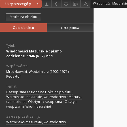
Ukryj szczegóły
Struktura obiektu
Opis obiektu
Lista plików
Tytuł:
Wiadomości Mazurskie : pismo
codzienne. 1946 (R. 2), nr 1
Współtwórca:
Mroczkowski, Włodzimierz (1902-1971).
Redaktor
Temat:
Czasopisma regionalne i lokalne polskie
;
Warmińsko-mazurskie, województwo
;
Mazury -
czasopisma
;
Olsztyn - czasopisma
;
Olsztyn
(woj. warmińsko-mazurskie)
Zakres przestrzenny:
Warmińsko-mazurskie, województwo