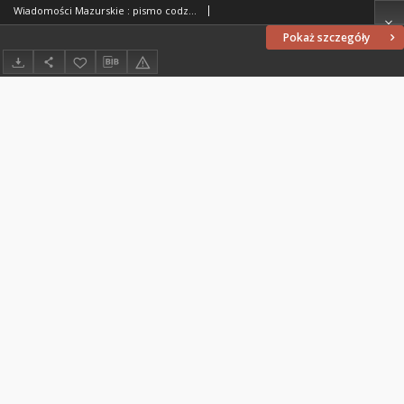
Wiadomości Mazurskie : pismo codzienne. 1946 (R. 2), nr 2
Pokaż szczegóły