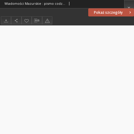
Wiadomości Mazurskie : pismo codzienne. 1946 (R. 2), nr 10
Pokaż szczegóły