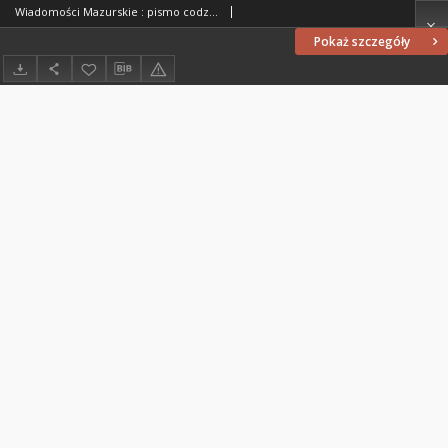
Wiadomości Mazurskie : pismo codzienne. 1946 (R. 2), nr 12
Pokaż szczegóły