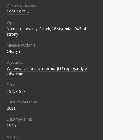
Zakres czasowy:
1945-1947 r.
Opis:
Numer datowany: Piątek, 18 stycznia 1946
;
4
strony
Miejsce wydania:
Olsztyn
Wydawca:
Wojewódzki Urząd Informacji i Propagandy w
Olsztynie
Data:
1945-1947
Data utworzenia:
2021
Data wydania:
1946
Format: