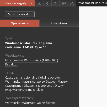
Ukryj szczegóły
Struktura obiektu
Opis obiektu
Lista plików
Tytuł:
Wiadomości Mazurskie : pismo
codzienne. 1946 (R. 2), nr 15
Współtwórca:
Mroczkowski, Włodzimierz (1902-1971).
Redaktor
Temat:
Czasopisma regionalne i lokalne polskie
;
Warmińsko-mazurskie, województwo
;
Mazury -
czasopisma
;
Olsztyn - czasopisma
;
Olsztyn
(woj. warmińsko-mazurskie)
Zakres przestrzenny:
Warmińsko-mazurskie, województwo