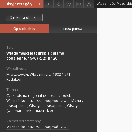
Ukryj szczegóły
Struktura obiektu
Opis obiektu
Lista plików
Tytuł:
Wiadomości Mazurskie : pismo
codzienne. 1946 (R. 2), nr 20
Współtwórca:
Mroczkowski, Włodzimierz (1902-1971).
Redaktor
Temat:
Czasopisma regionalne i lokalne polskie
;
Warmińsko-mazurskie, województwo
;
Mazury -
czasopisma
;
Olsztyn - czasopisma
;
Olsztyn
(woj. warmińsko-mazurskie)
Zakres przestrzenny:
Warmińsko-mazurskie, województwo