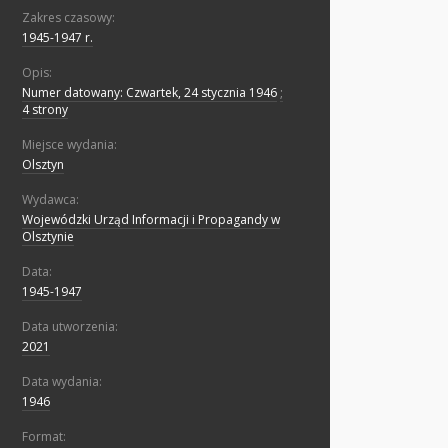
Zakres czasowy:
1945-1947 r.
Opis:
Numer datowany: Czwartek, 24 stycznia 1946
;
4 strony
Miejsce wydania:
Olsztyn
Wydawca:
Wojewódzki Urząd Informacji i Propagandy w
Olsztynie
Data:
1945-1947
Data utworzenia:
2021
Data wydania:
1946
Format: