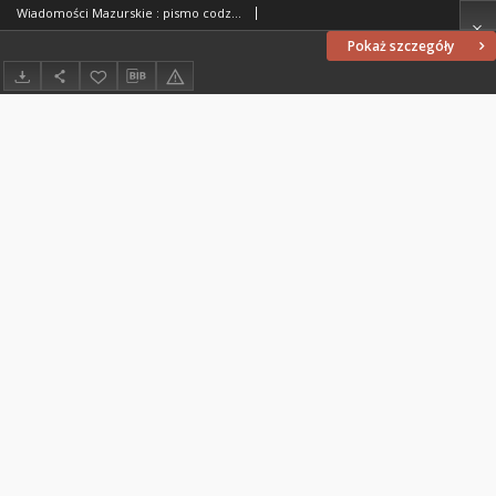
Wiadomości Mazurskie : pismo codzienne. 1946 (R. 2), nr 25
Pokaż szczegóły