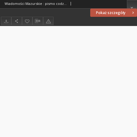
Wiadomości Mazurskie : pismo codzienne. 1946 (R. 2), nr 43
Pokaż szczegóły