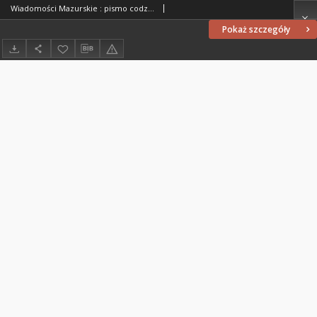
Wiadomości Mazurskie : pismo codzienne. 1946 (R. 2), nr 45
Pokaż szczegóły