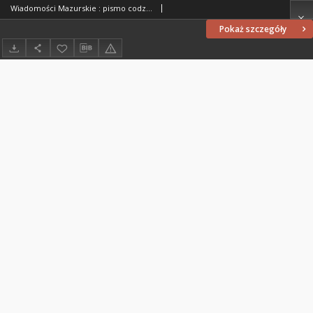
Wiadomości Mazurskie : pismo codzienne. 1946 (R. 2), nr 49
Pokaż szczegóły